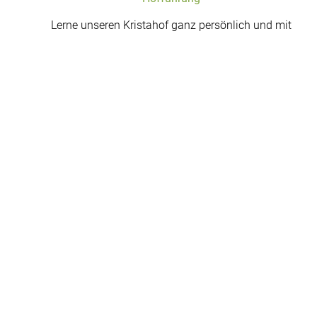
Lerne unseren Kristahof ganz persönlich und mit
Einblicken und Hintergrundwissen kennen, wie
niemand anderes es kann.
mehr erfahren
+
mehr erfahren
Brunch am Bauernhof