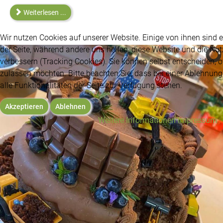
Weiterlesen ...
Wir nutzen Cookies auf unserer Website. Einige von ihnen sind es
der Seite, während andere uns helfen, diese Website und die Nu
verbessern (Tracking Cookies). Sie können selbst entscheiden, o
BIO zu jedem Anlass
zulassen möchten. Bitte beachten Sie, dass bei einer Ablehnun
Kristahof Catering
alle Funktionalitäten der Seite zur Verfügung stehen.
Akzeptieren
Ablehnen
Weitere Informationen
Impressum